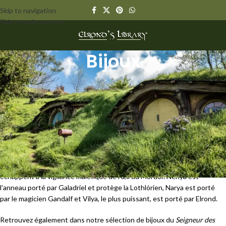
Skip to navigation
Skip to main content
Bijoux
L’univers du
Seigneur des anneaux
, et plus globalement de la Terre du
Milieu, est riche en
bijoux, parures et ornements d’exception
. La
plupart de ces accessoires sont créés par les Elfes, qui disposent de
compétences artisanales hors du commun et de pouvoirs magiques,
leur permettant de créer des joyaux incomparables.
En plus de l’Anneau Unique créé par Sauron lui-même, il y a évidemment
les fameux
anneaux forgés par les elfes
d’Eregion sous la direction de
Celebrimbor, dont les trois anneaux elfiques
Nenya, Narya et Vilya
, qui
échappent à la vigilance maléfique de l’œil du Mordor. Nenya est
l’anneau porté par Galadriel et protège la Lothlórien, Narya est porté
par le magicien Gandalf et Vilya, le plus puissant, est porté par Elrond.
Retrouvez également dans notre sélection de bijoux du
Seigneur des