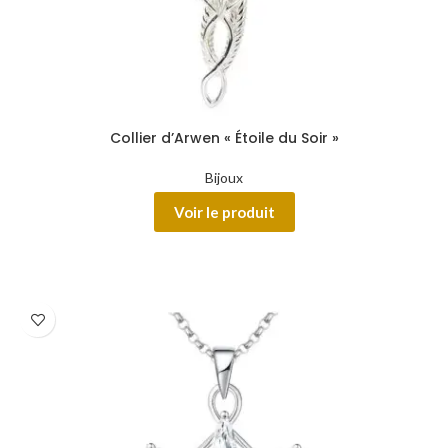
Collier d’Arwen « Étoile du Soir »
Bijoux
Voir le produit