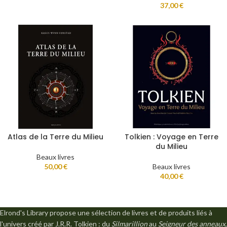
37,00
€
Atlas de la Terre du Milieu
Tolkien : Voyage en Terre
du Milieu
Beaux livres
50,00
€
Beaux livres
40,00
€
Elrond's Library propose une sélection de livres et de produits liés à
l'univers créé par J.R.R. Tolkien : du
Silmarillion
au
Seigneur des anneaux
,