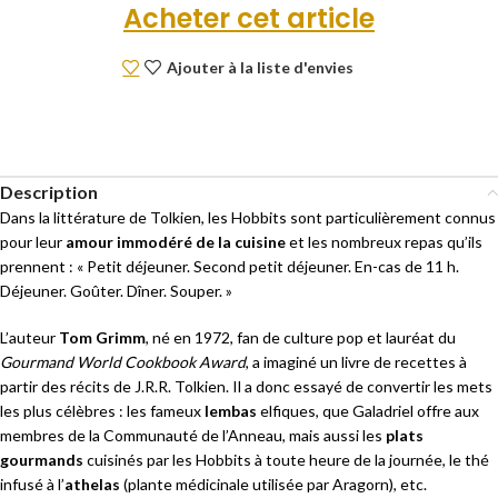
Acheter cet article
Ajouter à la liste d'envies
Description
Dans la littérature de Tolkien, les Hobbits sont particulièrement connus
pour leur
amour immodéré de la cuisine
et les nombreux repas qu’ils
prennent : « Petit déjeuner. Second petit déjeuner. En-cas de 11 h.
Déjeuner. Goûter. Dîner. Souper. »
L’auteur
Tom Grimm
, né en 1972, fan de culture pop et lauréat du
Gourmand World Cookbook Award
, a imaginé un livre de recettes à
partir des récits de J.R.R. Tolkien. Il a donc essayé de convertir les mets
les plus célèbres : les fameux
lembas
elfiques, que Galadriel offre aux
membres de la Communauté de l’Anneau, mais aussi les
plats
gourmands
cuisinés par les Hobbits à toute heure de la journée, le thé
infusé à l’
athelas
(plante médicinale utilisée par Aragorn), etc.